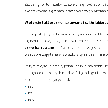
Zadbamy o to, ażeby zdawały się być spójności
skontaktować się z nami oraz powierzyć wykonanie
W ofercie także: szkło hartowane i szkło lakier
To, że jesteśmy fachowcami w dyscyplinie szkła, n
się nadaje do wykorzystania w formie paneli szklan
szkło hartowane
– równie znakomite, jeśli chod
wszystkie zapytania w związku z tymi ideami, nie 
W tym miejscu niemniej jednak pozwolimy sobie uchy
dostęp do obszernych możliwości, jeżeli gra toczy
kolorze z następujących palet:
ral,
ica,
ncs.