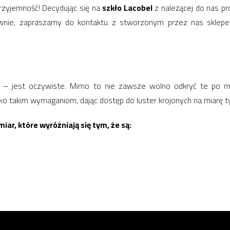
rzyjemność! Decydując się na
szkło Lacobel
z należącej do nas p
wnie, zapraszamy do kontaktu z stworzonym przez nas sklepem,
u – jest oczywiste. Mimo to nie zawsze wolno odkryć te po 
o takim wymaganiom, dając dostęp do luster krojonych na miarę t
r, które wyróżniają się tym, że są: