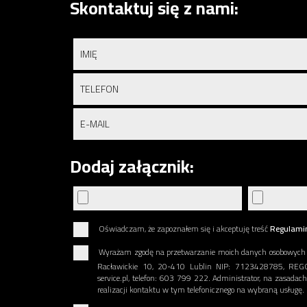
Skontaktuj się z nami:
Dodaj załącznik:
Oświadczam, że zapoznałem się i akceptuję treść
Regulami
Wyrażam zgodę na przetwarzanie moich danych osobowych pod
Racławickie 10, 20-410 Lublin NIP: 7123428785, REGON
service.pl, telefon: 603 799 222. Administrator, na zasada
realizacji kontaktu w tym telefonicznego na wybraną usługę.