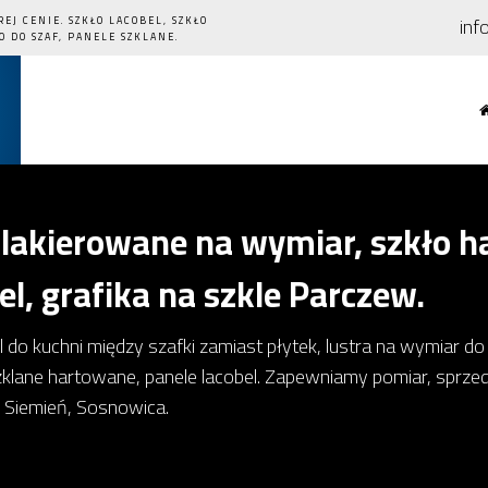
inf
J CENIE. SZKŁO LACOBEL, SZKŁO
 DO SZAF, PANELE SZKLANE.
lakierowane na wymiar, szkło h
el, grafika na szkle Parczew.
 do kuchni między szafki zamiast płytek, lustra na wymiar do 
 szklane hartowane, panele lacobel. Zapewniamy pomiar, sprz
 Siemień, Sosnowica.