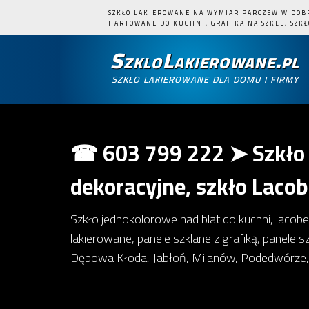
SZKŁO LAKIEROWANE NA WYMIAR PARCZEW W DOBRE
HARTOWANE DO KUCHNI, GRAFIKA NA SZKLE, SZKŁO
SzkloLakierowane.pl
szkło lakierowane dla domu i firmy
☎ 603 799 222 ➤ Szkło 
dekoracyjne, szkło Lacob
Szkło jednokolorowe nad blat do kuchni, lacobel
lakierowane, panele szklane z grafiką, panele
Dębowa Kłoda, Jabłoń, Milanów, Podedwórze,