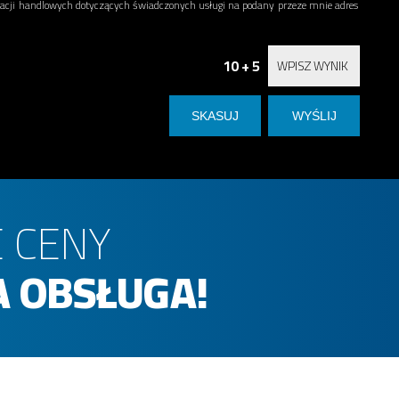
ji handlowych dotyczących świadczonych usługi na podany przeze mnie adres
10 + 5
 CENY
 OBSŁUGA!