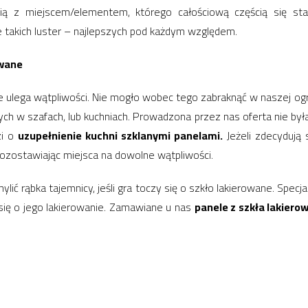
ą z miejscem/elementem, którego całościową częścią się sta
 takich luster – najlepszych pod każdym względem.
owane
ie ulega wątpliwości. Nie mogło wobec tego zabraknąć w naszej ogr
ych w szafach, lub kuchniach. Prowadzona przez nas oferta nie był
zi o
uzupełnienie kuchni szklanymi panelami.
Jeżeli zdecydują
pozostawiając miejsca na dowolne wątpliwości.
lić rąbka tajemnicy, jeśli gra toczy się o szkło lakierowane. Spec
 się o jego lakierowanie. Zamawiane u nas
panele z szkła lakier