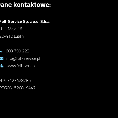
ane kontaktowe:
Foll-Service Sp. z o.o. S.k.a
Ul. 1 Maja 16
20-410 Lublin
603 799 222
info@foll-service.pl
www.foll-service.pl
NIP: 7123428785
REGON: 520819447