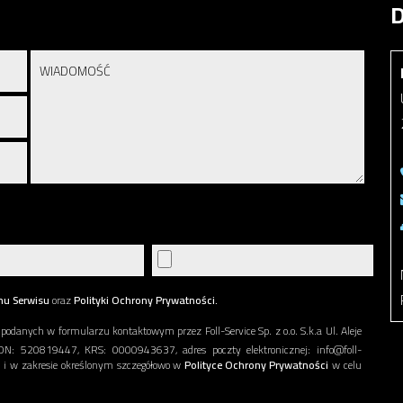
D
nu Serwisu
oraz
Polityki Ochrony Prywatności.
anych w formularzu kontaktowym przez Foll-Service Sp. z o.o. S.k.a Ul. Aleje
: 520819447, KRS: 0000943637, adres poczty elektronicznej: info@foll-
ch i w zakresie określonym szczegółowo w
Polityce Ochrony Prywatności
w celu