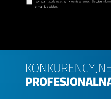
Wyrażam zgodę na otrzymywanie w ramach Serwisu informac
e-mail lub telefon.
KONKURENCYJNE
PROFESJONALNA