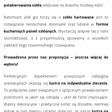
polakierowania szkła
właściwie na dowolny możliwy kolor.
Natomiast, jeśli gra toczy się o
szkło hartowane
jest to
rozwiązanie niesłychanie doceniane oraz lubiane w
formie
kuchennych paneli szklanych.
Wystarczy jedynie się z nami
skontaktować, a z przyjemnością opowiemy o wszelkich
zaletach tego nowomodnego rozwiązania.
Prowadzona przez nas propozycja – jeszcze więcej do
wyboru!
Perfekcyjnym dopełnieniem powyższych zabiegów
aranżacyjnych okazują się
lustra na indywidualne zlecenie.
To połączenie zalet związanych z optycznym powiększeniem
przestrzeni, w jakim się odnajdą – jest de facto imponujące.
Walory dekoracyjne i praktyczne luster są dosadne, niemniej
jednak w tym miejscu chcemy dołączyć, że nasze
lustra na