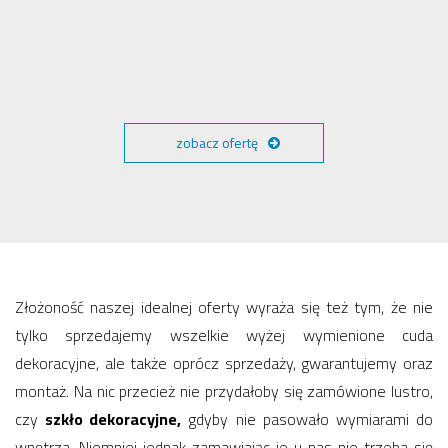
zobacz ofertę
Złożoność naszej idealnej oferty wyraża się też tym, że nie
tylko sprzedajemy wszelkie wyżej wymienione cuda
dekoracyjne, ale także oprócz sprzedaży, gwarantujemy oraz
montaż. Na nic przecież nie przydałoby się zamówione lustro,
czy
szkło dekoracyjne,
gdyby nie pasowało wymiarami do
wnętrza. Niemniej jednak zamawiając je u nas nie trzeba się