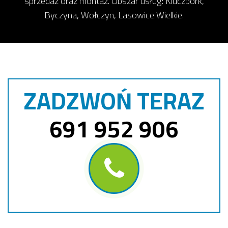
sprzedaż oraz montaż. Obszar usług: Kluczbork,
Byczyna, Wołczyn, Lasowice Wielkie.
ZADZWOŃ TERAZ
691 952 906