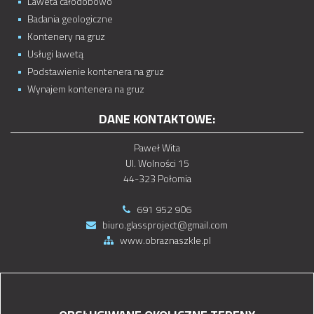
Laweta całodobowo
Badania geologiczne
Kontenery na gruz
Usługi lawetą
Podstawienie kontenera na gruz
Wynajem kontenera na gruz
DANE KONTAKTOWE:
Paweł Wita
Ul. Wolności 15
44-323 Połomia
691 952 906
biuro.glassproject@gmail.com
www.obraznaszkle.pl