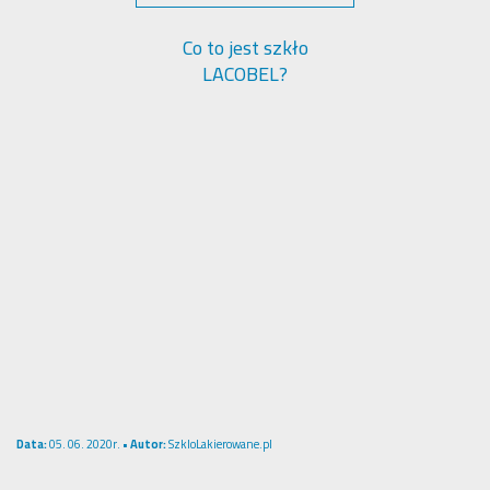
Co to jest szkło
LACOBEL?
Data:
05. 06. 2020r. •
Autor:
SzkloLakierowane.pl