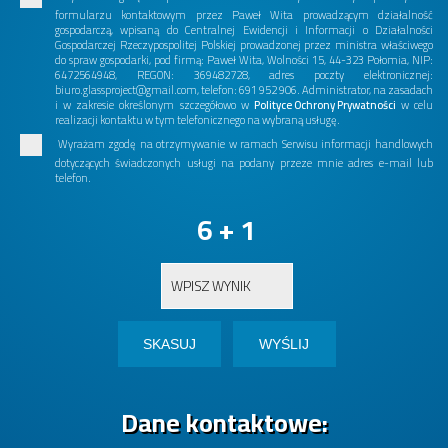
formularzu kontaktowym przez Paweł Wita prowadzącym działalność
gospodarczą, wpisaną do Centralnej Ewidencji i Informacji o Działalności
Gospodarczej Rzeczypospolitej Polskiej prowadzonej przez ministra właściwego
do spraw gospodarki, pod firmą: Paweł Wita, Wolności 15, 44-323 Połomia, NIP:
6472564948, REGON: 369482728, adres poczty elektronicznej:
biuro.glassproject@gmail.com, telefon: 691 952 906. Administrator, na zasadach
i w zakresie określonym szczegółowo w
Polityce Ochrony Prywatności
w celu
realizacji kontaktu w tym telefonicznego na wybraną usługę.
Wyrażam zgodę na otrzymywanie w ramach Serwisu informacji handlowych
dotyczących świadczonych usługi na podany przeze mnie adres e-mail lub
telefon.
6 + 1
Dane kontaktowe: