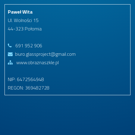
Paweł Wita
Ul. Wolności 15
44-323 Połomia
691 952 906
biuro.glassproject@gmail.com
www.obraznaszkle.pl
NIP: 6472564948
REGON: 369482728