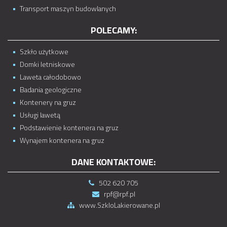
Transport maszyn budowlanych
POLECAMY:
Szkło użytkowe
Domki letniskowe
Laweta całodobowo
Badania geologiczne
Kontenery na gruz
Usługi lawetą
Podstawienie kontenera na gruz
Wynajem kontenera na gruz
DANE KONTAKTOWE:
502 620 705
rpf@rpf.pl
www.SzkloLakierowane.pl