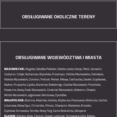
OBSŁUGIWANE OKOLICZNE TERENY
OBSŁUGIWANE WOJEWÓDZTWA I MIASTA
MAZOWIECKIE:
Węgrów,
Sokołów Podlaski,
Siedlce,
Łosice,
Sierpc,
Płock,
Garwolin,
Gostynin,
Grójec,
Sochaczew,
Wyszków,
Przasnysz,
Ostrów Mazowiecka,
Ostrołęka,
Maków Mazowiecki,
Żuromin,
Pułtusk,
Płońsk,
Mława,
Ciechanów,
Zwoleń,
Szydłowiec,
Radom,
Przysucha,
Lipsko,
Kozienice,
Białobrzegi,
Ożarów Mazowiecki,
Pruszków,
Piaseczno,
Nowy Dwór Mazowiecki,
Grodzisk Mazowiecki,
Wołomin,
Otwock,
Mińsk Mazowiecki,
Legionowo,
Warszawa,
Żyrardów.
MAŁOPOLSKIE:
Bochnia,
Miechów,
Kraków,
Myślenice,
Proszowice,
Wieliczka,
Gorlice,
Limanowa,
Nowy Sącz,
Chrzanów,
Olkusz,
Oświęcim,
Wadowice,
Brzesko,
Dąbrowa Tarnowska,
Tarnów,
Nowy Targ,
Sucha Beskidzka,
Zakopane.
ŚLĄSKIE:
Bielsko-Biała,
Cieszyn,
Żywiec,
Lubliniec,
Tarnowskie Góry,
Bytom,