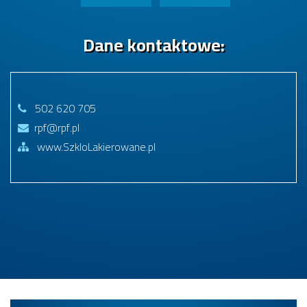
Dane kontaktowe:
502 620 705
rpf@rpf.pl
www.SzkloLakierowane.pl