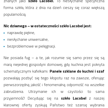
znanych jako
szkło Lacobel.
To niesłychanie specyficzna
forma szkła, która z dnia na dzień cieszy się coraz większą
popularnością.
Nic dziwnego – w ostateczności szkło Lacobel jest:
naprawdę piękne,
niesłychanie uniwersalne,
bezproblemowe w pielęgnacji.
Nie posiada fug – a te, jak rozumie się samo przez się są
marą niejednej gospodyni domowej, gdy kuchnia jest pokryta
schematycznymi kafelkami.
Panele szklane do kuchni i szaf
pozwalają pozbyć się tego kłopotu raz na zawsze, oferując
pierwszorzędną jakość i fenomenalną odporność na wszelkie
zabrudzenia. Utrzymanie ich w czystości to sama
przyjemność! Decydując się na
szkło Lacobel
z naszej
klarownej oferty zyskują Państwo też szansę wybrania