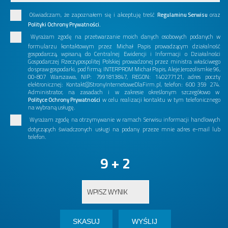
Oświadczam, że zapoznałem się i akceptuję treść
Regulaminu Serwisu
oraz
Polityki Ochrony Prywatności.
Wyrażam zgodę na przetwarzanie moich danych osobowych podanych w
formularzu kontaktowym przez Michał Papis prowadzącym działalność
gospodarczą, wpisaną do Centralnej Ewidencji i Informacji o Działalności
Gospodarczej Rzeczypospolitej Polskiej prowadzonej przez ministra właściwego
do spraw gospodarki, pod firmą: INTERPROM Michał Papis, Aleje Jerozolismkie 96,
00-807 Warszawa, NIP: 7991813847, REGON: 140277121, adres poczty
elektronicznej: Kontakt@StronyInternetoweDlaFirm.pl, telefon: 600 359 274.
Administrator, na zasadach i w zakresie określonym szczegółowo w
Polityce Ochrony Prywatności
w celu realizacji kontaktu w tym telefonicznego
na wybraną usługę.
Wyrażam zgodę na otrzymywanie w ramach Serwisu informacji handlowych
dotyczących świadczonych usługi na podany przeze mnie adres e-mail lub
telefon.
9 + 2