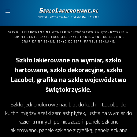
SzkloLakierowane.pl
szkło lakierowane dla domu i firmy
SZKŁO LAKIEROWANE NA WYMIAR WOJEWÓDZTWO ŚWIĘTOKRZYSKIE W
DOBREJ CENIE. SZKŁO LACOBEL, SZKŁO HARTOWANE DO KUCHNI,
GRAFIKA NA SZKLE, SZKŁO DO SZAF, PANELE SZKLANE.
Szkło lakierowane na wymiar, szkło
hartowane, szkło dekoracyjne, szkło
Lacobel, grafika na szkle województwo
świętokrzyskie.
Szkło jednokolorowe nad blat do kuchni, Lacobel do
kuchni między szafki zamiast płytek, lustra na wymiar do
łazienki i innych pomieszczeń, panele szklane
lakierowane, panele szklane z grafiką, panele szklane