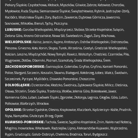
Piekary Śląskie,
Częstochowa,
Kłobuck,
Myszków,
Gliwice,
Zabrze,
Katowice,
Chorzów,
Mysłowice,
Ruda Śląska,
Siemianowice Śląskie,
Świętochłowice,
Rybnik,
Jastrzębie-Zdrój,
Racibórz,
Wodzisław Śląski,
Żory,
Będzin,
Zawiercie,
Dąbrowa Górnicza,
Jaworzno,
Sosnowiec,
Mikołów,
Bieruń,
Tychy,
Pszczyna.
LUBUSKIE:
Gorzów Wielkopolski,
Międzyrzecz,
Słubice,
Strzelce Krajeńskie,
Sulęcin,
Zielona Góra,
Krosno Odrzańskie,
Nowa Sól,
Świebodzin,
Żagań,
Żary,
Wschowa,
WIELKOPOLSKIE:
Kalisz,
Jarocin,
Kępno,
Krotoszyn,
Ostrów Wielkopolski,
Ostrzeszów,
Pleszew,
Gniezno,
Koło,
Konin,
Słupca,
Turek,
Września,
Gostyń,
Grodzisk Wielkopolski,
Kościan,
Leszno,
Międzychód,
Nowy Tomyśl,
Rawicz,
Wolsztyn,
Chodzież,
Czarnków,
Piła,
Wągrowiec,
Złotów,
Oborniki,
Poznań,
Szamotuły,
Środa Wielkopolska,
Śrem.
ZACHODNIOPOMORSKIE:
Świnoujście,
Goleniów,
Gryfice,
Gryfino,
Kamień Pomorski,
Police,
Stargard,
Szczecin,
Koszalin,
Sławno,
Białogard,
Kołobrzeg,
Łobez,
Wałcz,
Świdwin,
Szczecinek,
Pyrzyce,
Myślibórz,
Drawsko Pomorskie,
Choszczno.
DOLNOŚLĄSKIE:
Dzierżoniów,
Kłodzko,
Świdnica,
Ząbkowice Śląskie,
Milicz,
Oleśnica,
Oława,
Strzelin,
Środa Śląska,
Trzebnica,
Wołów,
Jelenia Góra,
Bolesławiec,
Jawor,
Kamienna Góra,
Lubań,
Lwówek Śląski,
Zgorzelec,
Złotoryja,
Legnica,
Głogów,
Góra,
Lubin,
Polkowice,
Wałbrzych,
Wrocław.
OPOLSKIE:
Strzelce Opolskie,
Olesno,
Krapkowice,
Kluczbork,
Kędzierzyn-Koźle,
Prudnik,
Nysa,
Namysłów,
Głubczyce,
Brzeg,
Opole.
KUJAWSKO-POMORSKIE:
Tuchola,
Świecie,
Sępólno Krajeńskie,
Żnin,
Nakło nad Notecią,
Mogilno,
Inowrocław,
Włocławek,
Radziejów,
Lipno,
Aleksandrów Kujawski,
Wąbrzeźno,
Rypin,
Grudziądz,
Golub-Dobrzyń,
Chełmno,
Brodnica,
Toruń,
Bydgoszcz.